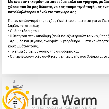
Με ένα σας τηλεφώνημα μπορούμε απλά και γρήγορα, με βά
χώρου που θα μας δώσετε, να σας πούμε την άποψή μας σχετ
καταλληλότερου πάνελ για τον χώρο σας!
Για τον υπολογισμό της ισχύος (Watt) που απαιτείται για να ζε
λαμβάνονται υπόψη:
• Οι διαστάσεις του,
• Η θέση του στην οικοδομή (αριθμός εξωτερικών τοίχων, ύπαρ
• Αριθμός και μέγεθος ανοιγμάτων (παράθυρα – μπαλκονόπορτες
κουφωμάτων τους,
• Το επίπεδο της μόνωσης της οικοδομής και
• Οι περιβαλλοντικές συνθήκες της περιοχής που βρίσκεται το σ
Αρχική
Όροι Χρήσης