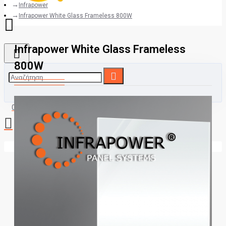
Infrapower
Infrapower White Glass Frameless 800W
Infrapower White Glass Frameless
800W
0 προϊόν(τα) - 0,00€
Το καλάθι αγορών είναι άδειο!