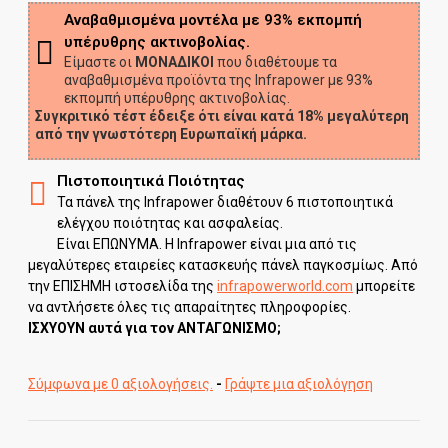
Αναβαθμισμένα μοντέλα με 93% εκπομπή
υπέρυθρης ακτινοβολίας.
Είμαστε οι
ΜΟΝΑΔΙΚΟΙ
που διαθέτουμε τα
αναβαθμισμένα προϊόντα της Infrapower με 93%
εκπομπή υπέρυθρης ακτινοβολίας.
Συγκριτικό τέστ έδειξε ότι είναι κατά 18% μεγαλύτερη
από την γνωστότερη Ευρωπαϊκή μάρκα.
Πιστοποιητικά Ποιότητας
Τα πάνελ της Infrapower διαθέτουν 6 πιστοποιητικά
ελέγχου ποιότητας και ασφαλείας.
Είναι ΕΠΩΝΥΜΑ. Η Infrapower είναι μια από τις
μεγαλύτερες εταιρείες κατασκευής πάνελ παγκοσμίως. Από
την ΕΠΙΣΗΜΗ ιστοσελίδα της
infrapowerworld.com
μπορείτε
να αντλήσετε όλες τις απαραίτητες πληροφορίες.
ΙΣΧΥΟΥΝ αυτά για τον ΑΝΤΑΓΩΝΙΣΜΟ;
Σύμφωνα με 0 αξιολογήσεις.
-
Γράψτε μια αξιολόγηση