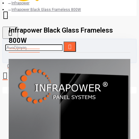
Infrapower
Infrapower Black Glass Frameless 800W
Infrapower Black Glass Frameless
800W
0 προϊόν(τα) - 0,00€
Το καλάθι αγορών είναι άδειο!