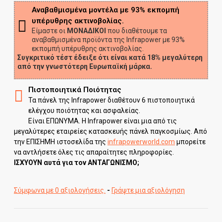
Αναβαθμισμένα μοντέλα με 93% εκπομπή
υπέρυθρης ακτινοβολίας.
Είμαστε οι
ΜΟΝΑΔΙΚΟΙ
που διαθέτουμε τα
αναβαθμισμένα προϊόντα της Infrapower με 93%
εκπομπή υπέρυθρης ακτινοβολίας.
Συγκριτικό τέστ έδειξε ότι είναι κατά 18% μεγαλύτερη
από την γνωστότερη Ευρωπαϊκή μάρκα.
Πιστοποιητικά Ποιότητας
Τα πάνελ της Infrapower διαθέτουν 6 πιστοποιητικά
ελέγχου ποιότητας και ασφαλείας.
Είναι ΕΠΩΝΥΜΑ. Η Infrapower είναι μια από τις
μεγαλύτερες εταιρείες κατασκευής πάνελ παγκοσμίως. Από
την ΕΠΙΣΗΜΗ ιστοσελίδα της
infrapowerworld.com
μπορείτε
να αντλήσετε όλες τις απαραίτητες πληροφορίες.
ΙΣΧΥΟΥΝ αυτά για τον ΑΝΤΑΓΩΝΙΣΜΟ;
Σύμφωνα με 0 αξιολογήσεις.
-
Γράψτε μια αξιολόγηση