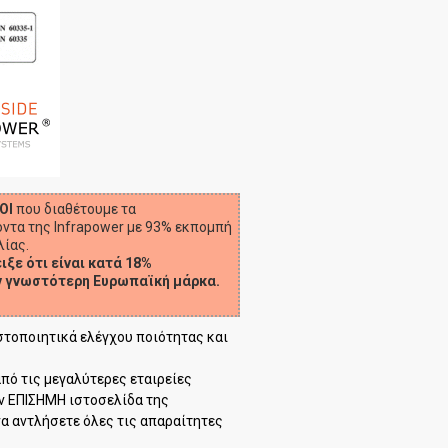
ΟΙ
που διαθέτουμε τα
ντα της Infrapower με 93% εκπομπή
λίας.
ιξε ότι είναι κατά 18%
ν γνωστότερη Ευρωπαϊκή μάρκα.
ιστοποιητικά ελέγχου ποιότητας και
από τις μεγαλύτερες εταιρείες
ν ΕΠΙΣΗΜΗ ιστοσελίδα της
α αντλήσετε όλες τις απαραίτητες