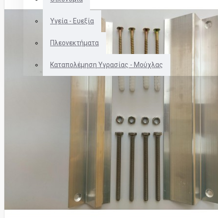
Το καλάθι αγορών είναι άδειο!
Υγεία - Ευεξία
Πλεονεκτήματα
Καταπολέμηση Υγρασίας - Μούχλας
ΘΕΡΜΑΝΤΙΚΑ ΠΑΝΕΛ
ΘΕΡΜΟΣΤΑΤΕΣ
ΑΞΕΣΟΥΑΡ ΓΙΑ ΠΑΝΕΛ
2109963479 - 6937623252