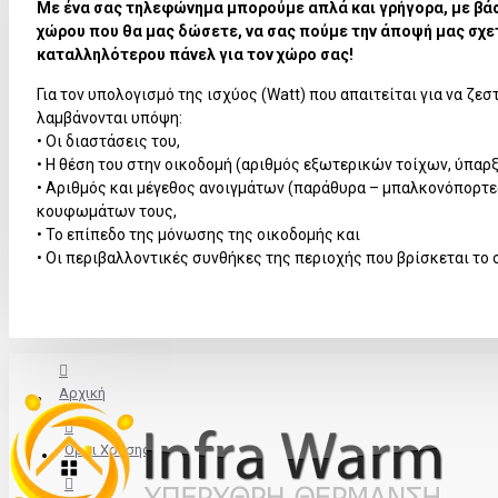
Με ένα σας τηλεφώνημα μπορούμε απλά και γρήγορα, με βά
χώρου που θα μας δώσετε, να σας πούμε την άποψή μας σχετ
καταλληλότερου πάνελ για τον χώρο σας!
Για τον υπολογισμό της ισχύος (Watt) που απαιτείται για να ζε
λαμβάνονται υπόψη:
• Οι διαστάσεις του,
• Η θέση του στην οικοδομή (αριθμός εξωτερικών τοίχων, ύπαρ
• Αριθμός και μέγεθος ανοιγμάτων (παράθυρα – μπαλκονόπορτες
κουφωμάτων τους,
• Το επίπεδο της μόνωσης της οικοδομής και
• Οι περιβαλλοντικές συνθήκες της περιοχής που βρίσκεται το σ
Αρχική
Όροι Χρήσης