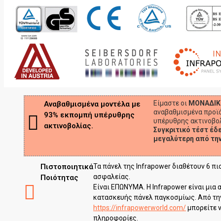
Είμαστε οι
ΜΟΝΑΔΙΚ
Αναβαθμισμένα μοντέλα με
αναβαθμισμένα προϊό
93% εκπομπή υπέρυθρης
υπέρυθρης ακτινοβο
ακτινοβολίας.
Συγκριτικό τέστ έδε
μεγαλύτερη από τη
Πιστοποιητικά
Τα πάνελ της Infrapower διαθέτουν 6 π
ασφαλείας.
Ποιότητας
Είναι ΕΠΩΝΥΜΑ. Η Infrapower είναι μια 
κατασκευής πάνελ παγκοσμίως. Από τη
https://infrapowerworld.com/
μπορείτε ν
πληροφορίες.