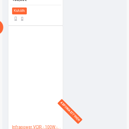
Καλάθι
4 ΧΡΟΝΙΑ ΕΓΓΥΗΣΗ
Infrapower VCIR - 100W - Ζεστασιά για τα Πόδια με Υπέρυθρη Θέρμανση