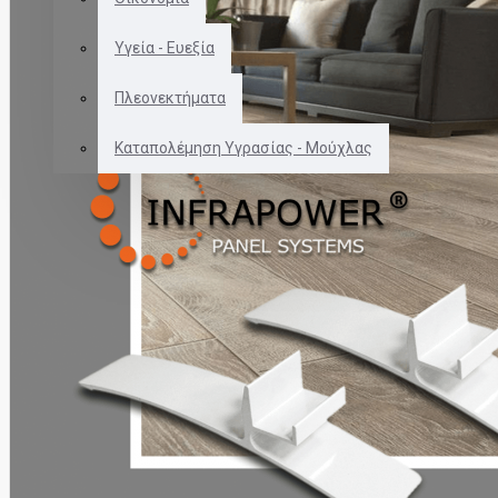
Το καλάθι αγορών είναι άδειο!
Υγεία - Ευεξία
Πλεονεκτήματα
Καταπολέμηση Υγρασίας - Μούχλας
ΘΕΡΜΑΝΤΙΚΑ ΠΑΝΕΛ
ΘΕΡΜΟΣΤΑΤΕΣ
ΑΞΕΣΟΥΑΡ ΓΙΑ ΠΑΝΕΛ
2109963479 - 6937623252