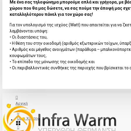
Με ένα σας τηλεφώνημα μπορούμε απλά και γρήγορα, με βά
χώρου που θα μας δώσετε, να σας πούμε την άποψή μας σχετ
καταλληλότερου πάνελ για τον χώρο σας!
Για τον υπολογισμό της ισχύος (Watt) που απαιτείται για να ζε
λαμβάνονται υπόψη:
• Οι διαστάσεις του,
• Η θέση του στην οικοδομή (αριθμός εξωτερικών τοίχων, ύπαρ
• Αριθμός και μέγεθος ανοιγμάτων (παράθυρα – μπαλκονόπορτες
κουφωμάτων τους,
• Το επίπεδο της μόνωσης της οικοδομής και
• Οι περιβαλλοντικές συνθήκες της περιοχής που βρίσκεται το σ
Αρχική
Όροι Χρήσης